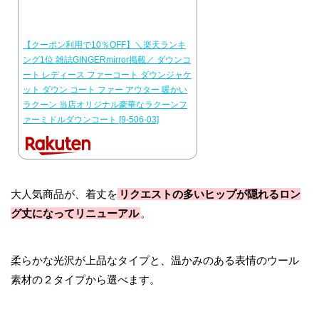
【クーポン利用で10％OFF】＼楽天ランキ
ング1位 雑誌GINGERmirror掲載／ ダウンコ
ート レディース ファーコート ダウンジャケ
ット ダウン コート ファー アウター 暖かい
ラクーン 当店オリジナル豪華なラクーンフ
ァーミドルダウンコート [9-506-03]
大人気商品が、着丈を
リクエストの多いヒップが隠れるロン
グ丈になってリニューアル
。
柔らかな光沢が上品なタイプと、温かみのある表情のウール
素材の２タイプから選べます。