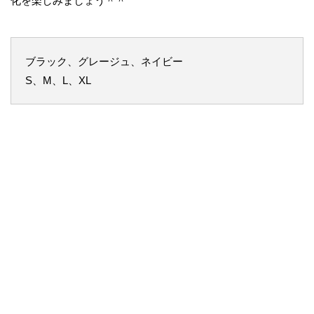
化を楽しみましょう＾＾
ブラック、グレージュ、ネイビー
S、M、L、XL