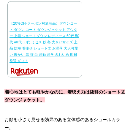
【20%OFFクーポン対象商品】ダウンコー
ト ダウン コート ダウンジャケット アウタ
ー 上着 ショートダウン レディース 60代 50
代 40代 30代 ミセス 秋 冬 大きいサイズ 上
品 防寒 着痩せ ショート丈 お洒落 大人可愛
い 暖かい 黒 茶 白 通勤 通学 きれいめ 即日
発送 ギフト
着心地はとても軽やかなのに、着映え力は抜群のショート丈
ダウンジャケット。
お顔を小さく見せる効果のある立体感のあるショールカラ
ー。