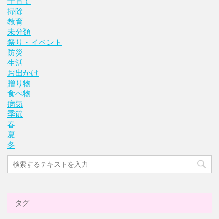
子育て
掃除
教育
未分類
祭り・イベント
防災
生活
お出かけ
贈り物
食べ物
病気
季節
春
夏
冬
タグ