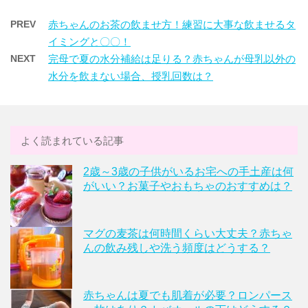
PREV
赤ちゃんのお茶の飲ませ方！練習に大事な飲ませるタ
イミングと〇〇！
NEXT
完母で夏の水分補給は足りる？赤ちゃんが母乳以外の
水分を飲まない場合、授乳回数は？
よく読まれている記事
2歳～3歳の子供がいるお宅への手土産は何
がいい？お菓子やおもちゃのおすすめは？
マグの麦茶は何時間くらい大丈夫？赤ちゃ
んの飲み残しや洗う頻度はどうする？
赤ちゃんは夏でも肌着が必要？ロンパース