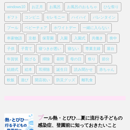
windows10
お正月
お風呂
お風呂のおもちゃ
ひな祭り
ギフト
コンビニ
セレモニー
ハイハイ
バレンタイン
プール
ベビーチェア
ホワイトデー
一緒に入らない
串家物語
京都
保育園
入園
入園式
共働き
喪中
子供
子育て
寝つきが悪い
寝ない
専業主婦
屋台
年賀状
投げる
掃除
昼間
母の日
祭り
節分
結婚式
絵本
耳掃除
誕生日
読み聞かせ
赤ちゃん
軟飯
遊び
開店祝い
防災グッズ
離乳食
プ
ール熱・とびひ…夏に流行る子どもの
感染症、登園前に知っておきたいこと