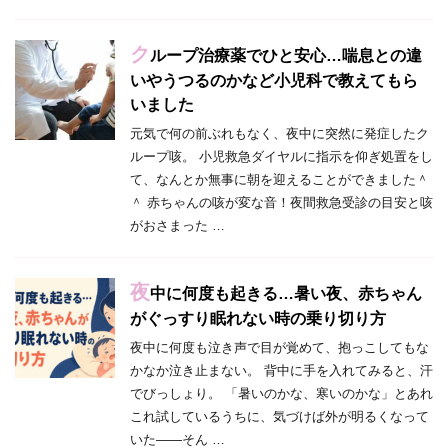
ク
ループ治療薬でひと安心…喘息との違
いやうつるのかなど小児科で教えてもら
いました
元気で何の前ぶれもなく、夜中に突然に発症したク
ループ咳。 小児救急ダイヤルに指示を仰ぎ処置をし
て、なんとか無事に朝を迎えることができました＾
＾ 赤ちゃんの咳が変な音！夜間救急受診の目安と咳
がおさまった …
夜
中に何度も起きる…暑い夜、赤ちゃん
がぐっすり眠れない時の乗り切り方
夜中に何度も泣き声で目が覚めて、抱っこしてもな
かなか泣き止まない。 背中に手を入れてみると、汗
でびっしょり。 「暑いのかな、寒いのかな」とあれ
これ試しているうちに、気づけば外が明るくなって
いた——そん …