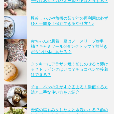
一枚はあり？カバオールの下はどうする？
豚冷しゃぶや角煮の茹で汁の再利用は必ず
ひと手間を！保存できるやり方も♪
赤ちゃんの肌着 夏はノースリーブor半
袖？キャミソールorタンクトップ？前開き
ボタンは体にあたる？
クッキーにアラザン焼く前にのせると溶け
る？トッピングはいつ？チョコペンで接着
はできる？
チョコペンの先がすぐ固まる！湯煎する方
法と上手な使い方をご紹介
野菜の塩もみをしたあと水洗いする？酢の