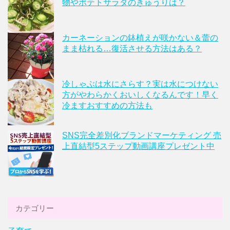
物やポテトサラダのきゅうりは？
カーネーションの鉢植えが咲かない＆蕾の
まま枯れる…復活させる方法はある？
冷しゃぶは水にさらす？実は水につけない
方がやわらかくおいしくなるんです！早く
冷ますおすすめの方法も
SNS完全差別化ブランドマーケティング 売
上直結型5ステップ動画講座プレゼント中
カテゴリー