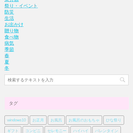
祭り・イベント
防災
生活
お出かけ
贈り物
食べ物
病気
季節
春
夏
冬
タグ
windows10
お正月
お風呂
お風呂のおもちゃ
ひな祭り
ギフト
コンビニ
セレモニー
ハイハイ
バレンタイン