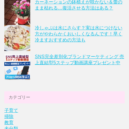
カーネーションの鉢植えが咲かない＆蕾の
まま枯れる…復活させる方法はある？
冷しゃぶは水にさらす？実は水につけない
方がやわらかくおいしくなるんです！早く
冷ますおすすめの方法も
SNS完全差別化ブランドマーケティング 売
上直結型5ステップ動画講座プレゼント中
カテゴリー
子育て
掃除
教育
未分類