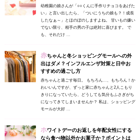
幼稚園の娘さんが「○○くんに手作りチョコをあげた
い」と言い出したら、「ついにうちの娘も？！成長
したなぁ～」とほのぼのしますよね。 甘いもの嫌い
でない限り、相手の男の子は絶対に喜びます。 で
も、それだけ …
赤
ちゃんと冬ショッピングモールへの外
出はダメ？インフルエンザ対策と日中お
すすめの過ごし方
赤ちゃんと過ごす毎日。 もちろん…、もちろん！か
わいいんですが、ずっと家に赤ちゃんと2人こもり
きりになっていたら、どうしても気分もふさぎがち
になってきてしまいませんか？ 私は、ショッピング
モールが大好 …
ホ
ワイトデーのお返しを年配女性にする
なら食べ物以外かお菓子か？ポイントは