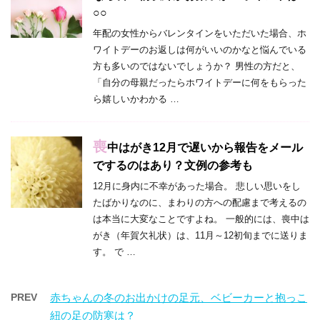
○○
年配の女性からバレンタインをいただいた場合、ホ
ワイトデーのお返しは何がいいのかなと悩んでいる
方も多いのではないでしょうか？ 男性の方だと、
「自分の母親だったらホワイトデーに何をもらった
ら嬉しいかわかる …
喪
中はがき12月で遅いから報告をメール
でするのはあり？文例の参考も
12月に身内に不幸があった場合。 悲しい思いをし
たばかりなのに、まわりの方への配慮まで考えるの
は本当に大変なことですよね。 一般的には、喪中は
がき（年賀欠礼状）は、11月～12初旬までに送りま
す。 で …
PREV
赤ちゃんの冬のお出かけの足元、ベビーカーと抱っこ
紐の足の防寒は？