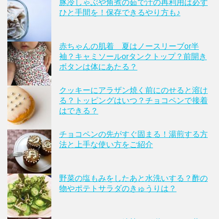
豚冷しゃぶや角煮の茹で汁の再利用は必ず
ひと手間を！保存できるやり方も♪
赤ちゃんの肌着 夏はノースリーブor半
袖？キャミソールorタンクトップ？前開き
ボタンは体にあたる？
クッキーにアラザン焼く前にのせると溶け
る？トッピングはいつ？チョコペンで接着
はできる？
チョコペンの先がすぐ固まる！湯煎する方
法と上手な使い方をご紹介
野菜の塩もみをしたあと水洗いする？酢の
物やポテトサラダのきゅうりは？