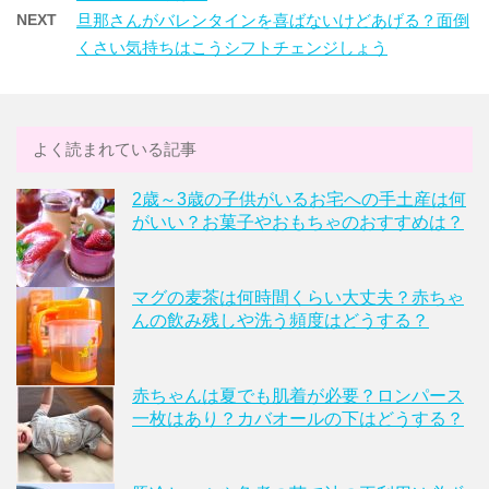
NEXT
旦那さんがバレンタインを喜ばないけどあげる？面倒
くさい気持ちはこうシフトチェンジしょう
よく読まれている記事
2歳～3歳の子供がいるお宅への手土産は何
がいい？お菓子やおもちゃのおすすめは？
マグの麦茶は何時間くらい大丈夫？赤ちゃ
んの飲み残しや洗う頻度はどうする？
赤ちゃんは夏でも肌着が必要？ロンパース
一枚はあり？カバオールの下はどうする？