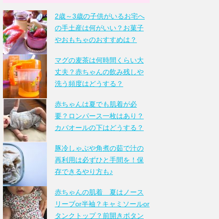
2歳～3歳の子供がいるお宅へ
の手土産は何がいい？お菓子
やおもちゃのおすすめは？
マグの麦茶は何時間くらい大
丈夫？赤ちゃんの飲み残しや
洗う頻度はどうする？
赤ちゃんは夏でも肌着が必
要？ロンパース一枚はあり？
カバオールの下はどうする？
豚冷しゃぶや角煮の茹で汁の
再利用は必ずひと手間を！保
存できるやり方も♪
赤ちゃんの肌着 夏はノース
リーブor半袖？キャミソールor
タンクトップ？前開きボタン