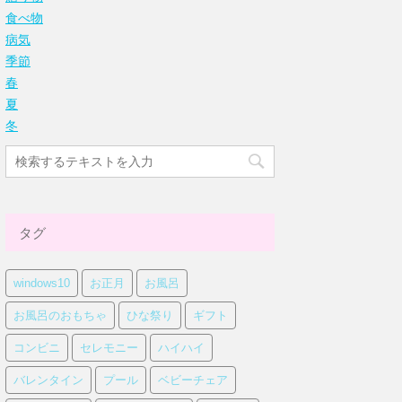
食べ物
病気
季節
春
夏
冬
タグ
windows10
お正月
お風呂
お風呂のおもちゃ
ひな祭り
ギフト
コンビニ
セレモニー
ハイハイ
バレンタイン
プール
ベビーチェア