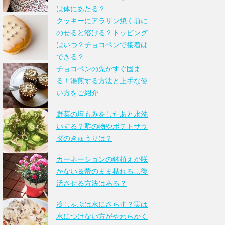
は体にあたる？
クッキーにアラザン焼く前に
のせると溶ける？トッピング
はいつ？チョコペンで接着は
できる？
チョコペンの先がすぐ固ま
る！湯煎する方法と上手な使
い方をご紹介
野菜の塩もみをしたあと水洗
いする？酢の物やポテトサラ
ダのきゅうりは？
カーネーションの鉢植えが咲
かない＆蕾のまま枯れる…復
活させる方法はある？
冷しゃぶは水にさらす？実は
水につけない方がやわらかく