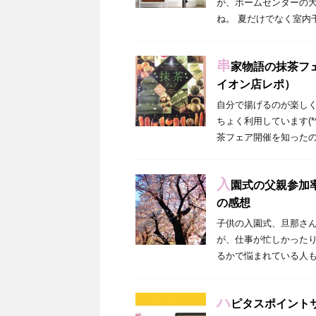
が、ホームセンターの
ね。 夏だけでなく室内
串
家物語の抹茶フ
イオン店レポ）
自分で揚げるのが楽し
ちょく利用しています(*
茶フェア開催を知ったの
入
園式の父親参加
の感想
子供の入園式、旦那さ
が、仕事が忙しかった
るかで悩まれている人も
ハ
ピタスポイント