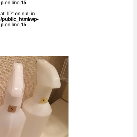
hp
on line
15
cat_ID" on null in
public_html/wp-
hp
on line
15