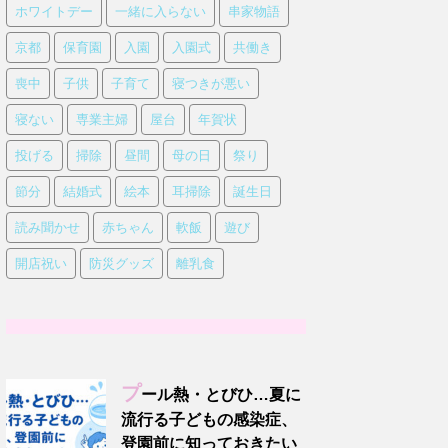
ホワイトデー
一緒に入らない
串家物語
京都
保育園
入園
入園式
共働き
喪中
子供
子育て
寝つきが悪い
寝ない
専業主婦
屋台
年賀状
投げる
掃除
昼間
母の日
祭り
節分
結婚式
絵本
耳掃除
誕生日
読み聞かせ
赤ちゃん
軟飯
遊び
開店祝い
防災グッズ
離乳食
プ
ール熱・とびひ…夏に
流行る子どもの感染症、
登園前に知っておきたい