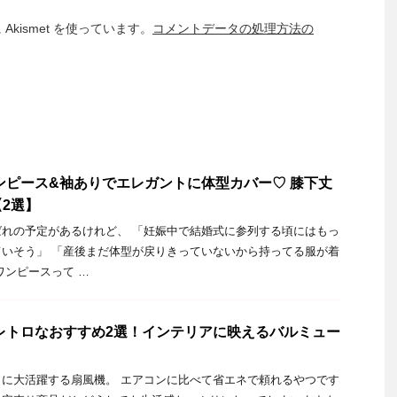
kismet を使っています。
コメントデータの処理方法の
ンピース&袖ありでエレガントに体型カバー♡ 膝下丈
2選】
れの予定があるけれど、 「妊娠中で結婚式に参列する頃にはもっ
いそう」 「産後まだ体型が戻りきっていないから持ってる服が着
ワンピースって …
レトロなおすすめ2選！インテリアに映えるバルミュー
に大活躍する扇風機。 エアコンに比べて省エネで頼れるやつです