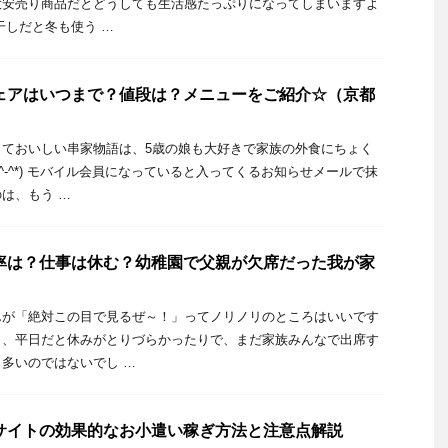
大安売り商品だとどうしても生活感たっぷりになってしまいますよ
干しだと冬も使う …
ェアはいつまで？値段は？メニューをご紹介☆（京都
くておいしい串家物語は、5歳の娘も大好きで家族の外食にちょく
^-^*) モバイル会員になっていると入ってくるお知らせメールで抹
は、もう …
率は？仕事は休む？幼稚園で父親が欠席だった我が家
んが「絶対この目で見るぜ～！」ってノリノリのところはいいです
り、平日だと休みがとりづらかったりで、まだ家族みんなで出席す
多いのではないでし …
サイトの効果的なお小遣い稼ぎ方法と注意点解説