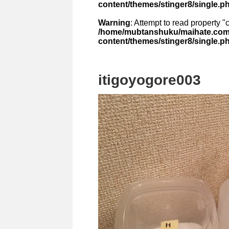
content/themes/stinger8/single.p
Warning
: Attempt to read property "
/home/mubtanshuku/maihate.com/
content/themes/stinger8/single.p
itigoyogore003