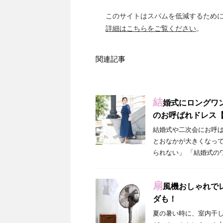
このサイトはスパムを低減するために A
詳細はこちらをご覧ください
。
関連記事
結
婚式にロングワ
のお呼ばれドレス【
結婚式や二次会にお呼ば
とおなかが大きくなって
られない」 「結婚式の
扇
風機おしゃれで
ダも！
夏の暑い時に、室内干し