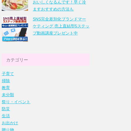
おいしくなるんです！早く冷
ますおすすめの方法も
SNS完全差別化ブランドマー
ケティング 売上直結型5ステッ
プ動画講座プレゼント中
カテゴリー
子育て
掃除
教育
未分類
祭り・イベント
防災
生活
お出かけ
贈り物