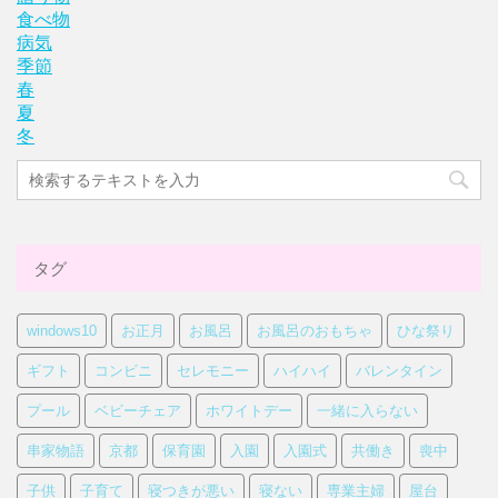
食べ物
病気
季節
春
夏
冬
タグ
windows10
お正月
お風呂
お風呂のおもちゃ
ひな祭り
ギフト
コンビニ
セレモニー
ハイハイ
バレンタイン
プール
ベビーチェア
ホワイトデー
一緒に入らない
串家物語
京都
保育園
入園
入園式
共働き
喪中
子供
子育て
寝つきが悪い
寝ない
専業主婦
屋台