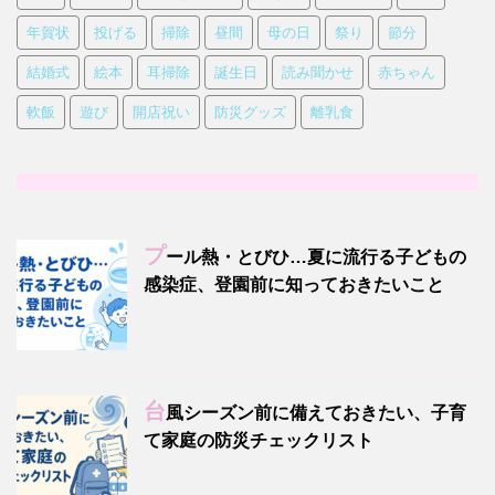
年賀状
投げる
掃除
昼間
母の日
祭り
節分
結婚式
絵本
耳掃除
誕生日
読み聞かせ
赤ちゃん
軟飯
遊び
開店祝い
防災グッズ
離乳食
プ
ール熱・とびひ…夏に流行る子どもの
感染症、登園前に知っておきたいこと
台
風シーズン前に備えておきたい、子育
て家庭の防災チェックリスト