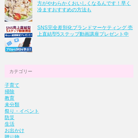
方がやわらかくおいしくなるんです！早く
冷ますおすすめの方法も
SNS完全差別化ブランドマーケティング 売
上直結型5ステップ動画講座プレゼント中
カテゴリー
子育て
掃除
教育
未分類
祭り・イベント
防災
生活
お出かけ
贈り物