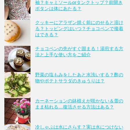
袖？キャミソールorタンクトップ？前開き
ボタンは体にあたる？
クッキーにアラザン焼く前にのせると溶け
る？トッピングはいつ？チョコペンで接着
はできる？
チョコペンの先がすぐ固まる！湯煎する方
法と上手な使い方をご紹介
野菜の塩もみをしたあと水洗いする？酢の
物やポテトサラダのきゅうりは？
カーネーションの鉢植えが咲かない＆蕾の
まま枯れる…復活させる方法はある？
冷しゃぶは水にさらす？実は水につけない