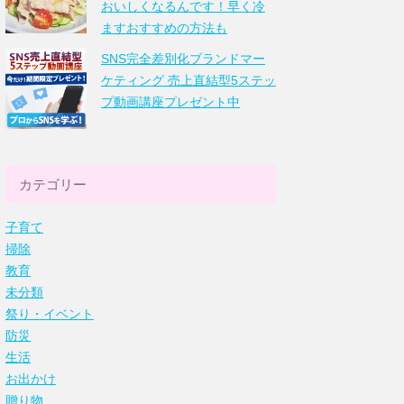
おいしくなるんです！早く冷
ますおすすめの方法も
SNS完全差別化ブランドマー
ケティング 売上直結型5ステッ
プ動画講座プレゼント中
カテゴリー
子育て
掃除
教育
未分類
祭り・イベント
防災
生活
お出かけ
贈り物