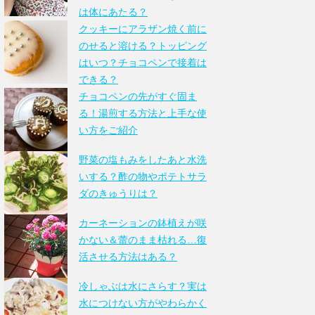
は体にあたる？
クッキーにアラザン焼く前に
のせると溶ける？トッピング
はいつ？チョコペンで接着は
できる？
チョコペンの先がすぐ固ま
る！湯煎する方法と上手な使
い方をご紹介
野菜の塩もみをしたあと水洗
いする？酢の物やポテトサラ
ダのきゅうりは？
カーネーションの鉢植えが咲
かない＆蕾のまま枯れる…復
活させる方法はある？
冷しゃぶは水にさらす？実は
水につけない方がやわらかく