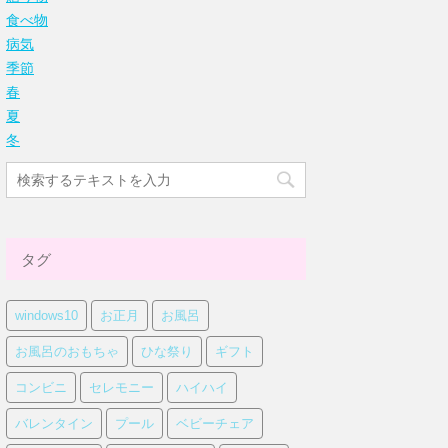
食べ物
病気
季節
春
夏
冬
タグ
windows10
お正月
お風呂
お風呂のおもちゃ
ひな祭り
ギフト
コンビニ
セレモニー
ハイハイ
バレンタイン
プール
ベビーチェア