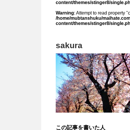
content/themes/stinger8/single.p
Warning
: Attempt to read property "
/home/mubtanshuku/maihate.com/
content/themes/stinger8/single.p
sakura
この記事を書いた人