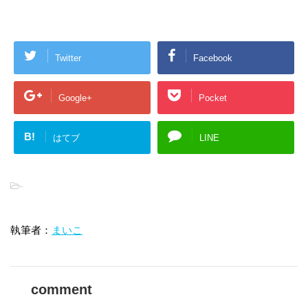
Twitter
Facebook
Google+
Pocket
B!
はてブ
LINE
-
執筆者：
まいこ
comment