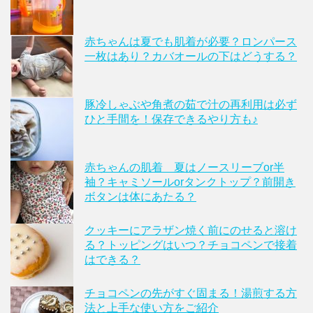
赤ちゃんは夏でも肌着が必要？ロンパース
一枚はあり？カバオールの下はどうする？
豚冷しゃぶや角煮の茹で汁の再利用は必ず
ひと手間を！保存できるやり方も♪
赤ちゃんの肌着 夏はノースリーブor半
袖？キャミソールorタンクトップ？前開き
ボタンは体にあたる？
クッキーにアラザン焼く前にのせると溶け
る？トッピングはいつ？チョコペンで接着
はできる？
チョコペンの先がすぐ固まる！湯煎する方
法と上手な使い方をご紹介