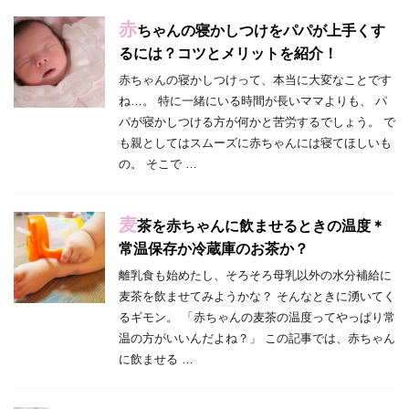
赤
ちゃんの寝かしつけをパパが上手くす
るには？コツとメリットを紹介！
赤ちゃんの寝かしつけって、本当に大変なことです
ね…。 特に一緒にいる時間が長いママよりも、 パ
パが寝かしつける方が何かと苦労するでしょう。 で
も親としてはスムーズに赤ちゃんには寝てほしいも
の。 そこで …
麦
茶を赤ちゃんに飲ませるときの温度＊
常温保存か冷蔵庫のお茶か？
離乳食も始めたし、そろそろ母乳以外の水分補給に
麦茶を飲ませてみようかな？ そんなときに湧いてく
るギモン。 「赤ちゃんの麦茶の温度ってやっぱり常
温の方がいいんだよね？」 この記事では、赤ちゃん
に飲ませる …