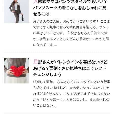
入
園式ママはパンツスタイルでもいい？
パンツスーツの着こなしをおしゃれに見
せるには
お子さんのご入園、おめでとうございます！ ここま
ですくすく無事に育って晴れ舞台を迎える、ホント
に喜ばしいことです。 主役はもちろん子供☆ です
が、参列するママとしてどんな服装がいいのかも気
になってしま …
旦
那さんがバレンタインを喜ばないけど
あげる？面倒くさい気持ちはこうシフト
チェンジしょう
結婚して数年。 なんとなくバレンタインという行事
も続けてはいるけれど、夫のテンションはいつもそ
れほど上がらない。 甘いものそこまで得意じゃない
から「ひゃっほー！」と喜ばないし、まぁ食べれな
いことはない …