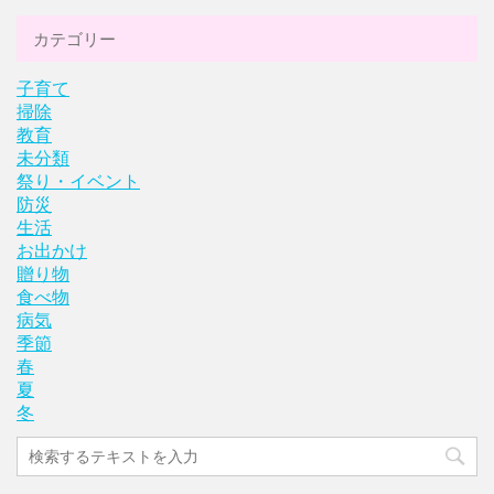
カテゴリー
子育て
掃除
教育
未分類
祭り・イベント
防災
生活
お出かけ
贈り物
食べ物
病気
季節
春
夏
冬