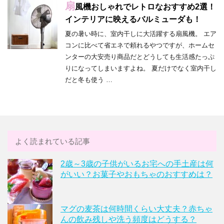
扇
風機おしゃれでレトロなおすすめ2選！
インテリアに映えるバルミューダも！
夏の暑い時に、室内干しに大活躍する扇風機。 エア
コンに比べて省エネで頼れるやつですが、ホームセ
ンターの大安売り商品だとどうしても生活感たっぷ
りになってしまいますよね。 夏だけでなく室内干し
だと冬も使う …
よく読まれている記事
2歳～3歳の子供がいるお宅への手土産は何
がいい？お菓子やおもちゃのおすすめは？
マグの麦茶は何時間くらい大丈夫？赤ちゃ
んの飲み残しや洗う頻度はどうする？