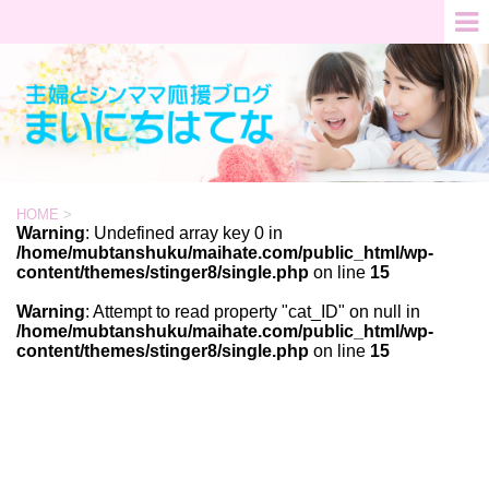
HOME
>
Warning
: Undefined array key 0 in
/home/mubtanshuku/maihate.com/public_html/wp-
content/themes/stinger8/single.php
on line
15
Warning
: Attempt to read property "cat_ID" on null in
/home/mubtanshuku/maihate.com/public_html/wp-
content/themes/stinger8/single.php
on line
15