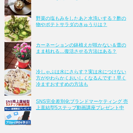
野菜の塩もみをしたあと水洗いする？酢の
物やポテトサラダのきゅうりは？
カーネーションの鉢植えが咲かない＆蕾の
まま枯れる…復活させる方法はある？
冷しゃぶは水にさらす？実は水につけない
方がやわらかくおいしくなるんです！早く
冷ますおすすめの方法も
SNS完全差別化ブランドマーケティング 売
上直結型5ステップ動画講座プレゼント中