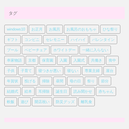
タグ
windows10
お正月
お風呂
お風呂のおもちゃ
ひな祭り
ギフト
コンビニ
セレモニー
ハイハイ
バレンタイン
プール
ベビーチェア
ホワイトデー
一緒に入らない
串家物語
京都
保育園
入園
入園式
共働き
喪中
子供
子育て
寝つきが悪い
寝ない
専業主婦
屋台
年賀状
投げる
掃除
昼間
母の日
祭り
節分
結婚式
絵本
耳掃除
誕生日
読み聞かせ
赤ちゃん
軟飯
遊び
開店祝い
防災グッズ
離乳食