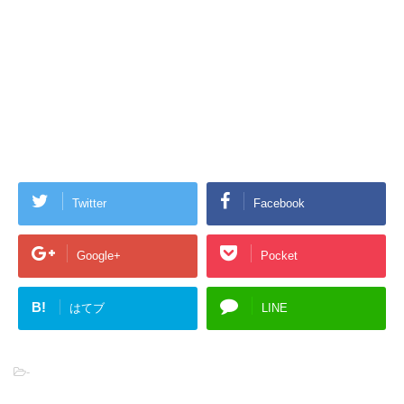
Twitter
Facebook
Google+
Pocket
B!
はてブ
LINE
-