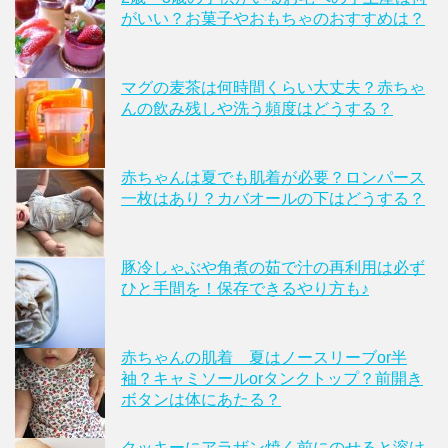
がいい？お菓子やおもちゃのおすすめは？
マグの麦茶は何時間くらい大丈夫？赤ちゃ
んの飲み残しや洗う頻度はどうする？
赤ちゃんは夏でも肌着が必要？ロンパース
一枚はあり？カバオールの下はどうする？
豚冷しゃぶや角煮の茹で汁の再利用は必ず
ひと手間を！保存できるやり方も♪
赤ちゃんの肌着 夏はノースリーブor半
袖？キャミソールorタンクトップ？前開き
ボタンは体にあたる？
クッキーにアラザン焼く前にのせると溶け