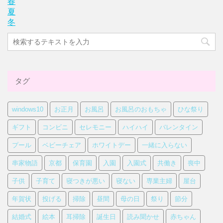
春
夏
冬
タグ
windows10
お正月
お風呂
お風呂のおもちゃ
ひな祭り
ギフト
コンビニ
セレモニー
ハイハイ
バレンタイン
プール
ベビーチェア
ホワイトデー
一緒に入らない
串家物語
京都
保育園
入園
入園式
共働き
喪中
子供
子育て
寝つきが悪い
寝ない
専業主婦
屋台
年賀状
投げる
掃除
昼間
母の日
祭り
節分
結婚式
絵本
耳掃除
誕生日
読み聞かせ
赤ちゃん