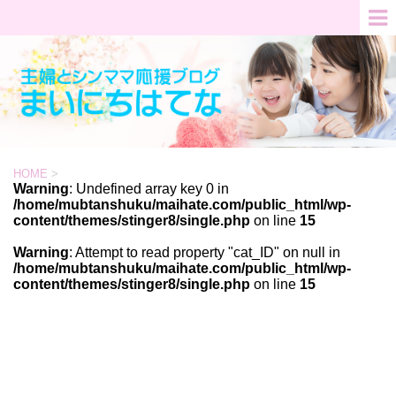
HOME
>
Warning
: Undefined array key 0 in
/home/mubtanshuku/maihate.com/public_html/wp-
content/themes/stinger8/single.php
on line
15
Warning
: Attempt to read property "cat_ID" on null in
/home/mubtanshuku/maihate.com/public_html/wp-
content/themes/stinger8/single.php
on line
15