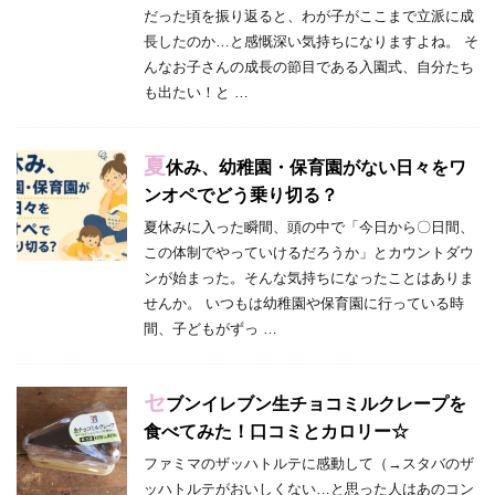
だった頃を振り返ると、わが子がここまで立派に成
長したのか…と感慨深い気持ちになりますよね。 そ
んなお子さんの成長の節目である入園式、自分たち
も出たい！と …
夏
休み、幼稚園・保育園がない日々をワ
ンオペでどう乗り切る？
夏休みに入った瞬間、頭の中で「今日から〇日間、
この体制でやっていけるだろうか」とカウントダウ
ンが始まった。そんな気持ちになったことはありま
せんか。 いつもは幼稚園や保育園に行っている時
間、子どもがずっ …
セ
ブンイレブン生チョコミルクレープを
食べてみた！口コミとカロリー☆
ファミマのザッハトルテに感動して（→スタバのザ
ッハトルテがおいしくない…と思った人はあのコン