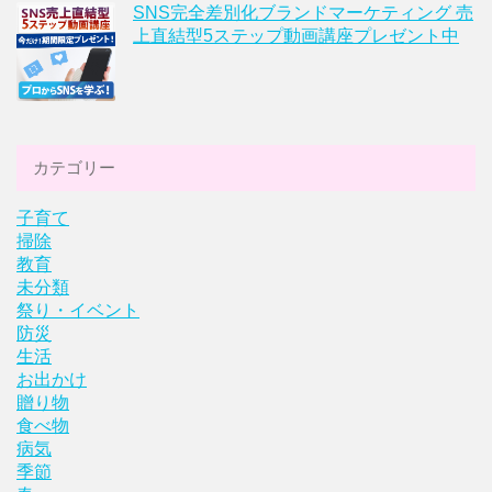
SNS完全差別化ブランドマーケティング 売
上直結型5ステップ動画講座プレゼント中
カテゴリー
子育て
掃除
教育
未分類
祭り・イベント
防災
生活
お出かけ
贈り物
食べ物
病気
季節