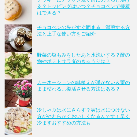
る？トッピングはいつ？チョコペンで接着
はできる？
チョコペンの先がすぐ固まる！湯煎する方
法と上手な使い方をご紹介
野菜の塩もみをしたあと水洗いする？酢の
物やポテトサラダのきゅうりは？
カーネーションの鉢植えが咲かない＆蕾の
まま枯れる…復活させる方法はある？
冷しゃぶは水にさらす？実は水につけない
方がやわらかくおいしくなるんです！早く
冷ますおすすめの方法も